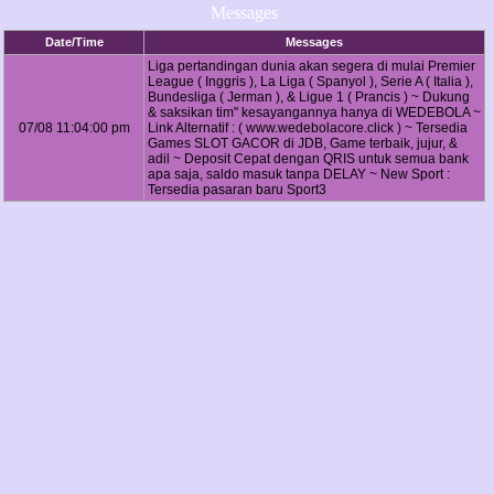
Messages
Date/Time
Messages
Liga pertandingan dunia akan segera di mulai Premier
League ( Inggris ), La Liga ( Spanyol ), Serie A ( Italia ),
Bundesliga ( Jerman ), & Ligue 1 ( Prancis ) ~ Dukung
& saksikan tim" kesayangannya hanya di WEDEBOLA ~
07/08 11:04:00 pm
Link Alternatif : ( www.wedebolacore.click ) ~ Tersedia
Games SLOT GACOR di JDB, Game terbaik, jujur, &
adil ~ Deposit Cepat dengan QRIS untuk semua bank
apa saja, saldo masuk tanpa DELAY ~ New Sport :
Tersedia pasaran baru Sport3